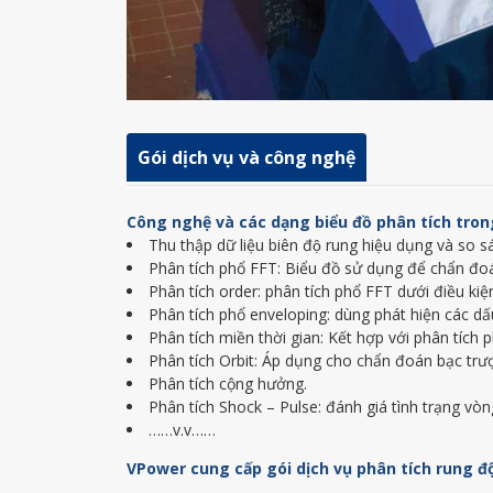
Gói dịch vụ và công nghệ
Công nghệ và các dạng biểu đồ phân tích tron
Thu thập dữ liệu biên độ rung hiệu dụng và so s
Phân tích phổ FFT: Biểu đồ sử dụng để chẩn đoá
Phân tích order: phân tích phổ FFT dưới điều kiện
Phân tích phổ enveloping: dùng phát hiện các d
Phân tích miền thời gian: Kết hợp với phân tích 
Phân tích Orbit: Áp dụng cho chẩn đoán bạc trượ
Phân tích cộng hưởng.
Phân tích Shock – Pulse: đánh giá tình trạng vòn
……v.v……
VPower cung cấp gói dịch vụ phân tích rung độ