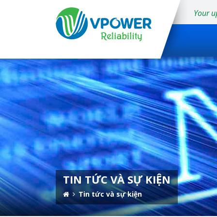
Your u
TIN TỨC VÀ SỰ KIỆN
Tin tức và sự kiện