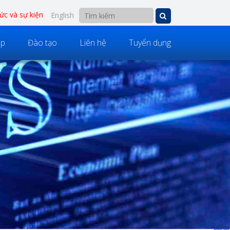
tức và sự kiện
English
áp
Đào tạo
Liên hệ
Tuyển dụng