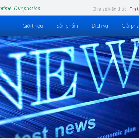
ptime. Our passion.
Chia sẻ kiến thức
Tin 
Giới thiệu
Sản phẩm
Dịch vụ
Giải ph