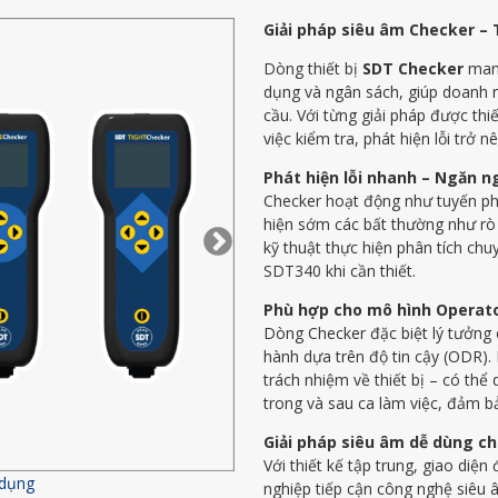
Giải pháp siêu âm Checker – T
Dòng thiết bị
SDT Checker
mang
dụng và ngân sách, giúp doanh n
cầu. Với từng giải pháp được thi
việc kiểm tra, phát hiện lỗi trở
Phát hiện lỗi nhanh – Ngăn
Checker hoạt động như tuyến phòn
hiện sớm các bất thường như rò r
kỹ thuật thực hiện phân tích c
SDT340 khi cần thiết.
Phù hợp cho mô hình Operator
Dòng Checker đặc biệt lý tưởng
hành dựa trên độ tin cậy (ODR).
trách nhiệm về thiết bị – có th
trong và sau ca làm việc, đảm b
Giải pháp siêu âm dễ dùng c
Với thiết kế tập trung, giao diện
 dụng
SDT Ultrasound - Chacker Range
nghiệp tiếp cận công nghệ siêu 