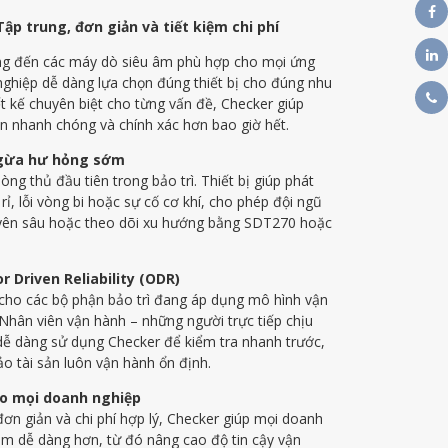
ập trung, đơn giản và tiết kiệm chi phí
 đến các máy dò siêu âm phù hợp cho mọi ứng
ghiệp dễ dàng lựa chọn đúng thiết bị cho đúng nhu
ết kế chuyên biệt cho từng vấn đề, Checker giúp
 nên nhanh chóng và chính xác hơn bao giờ hết.
 ngừa hư hỏng sớm
g thủ đầu tiên trong bảo trì. Thiết bị giúp phát
ỉ, lỗi vòng bi hoặc sự cố cơ khí, cho phép đội ngũ
huyên sâu hoặc theo dõi xu hướng bằng SDT270 hoặc
 Driven Reliability (ODR)
 cho các bộ phận bảo trì đang áp dụng mô hình vận
 Nhân viên vận hành – những người trực tiếp chịu
ể dễ dàng sử dụng Checker để kiểm tra nhanh trước,
ảo tài sản luôn vận hành ổn định.
ho mọi doanh nghiệp
 đơn giản và chi phí hợp lý, Checker giúp mọi doanh
SDT Ultrasound - Ch
âm dễ dàng hơn, từ đó nâng cao độ tin cậy vận