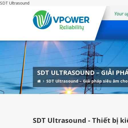
SDT Ultrasound
Your u
SDT ULTRASOUND – GIẢI PH
SDT Ultrasound – Giải pháp siêu âm cho
SDT Ultrasound - Thiết bị 