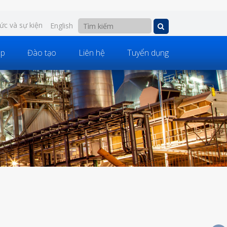
tức và sự kiện
English
áp
Đào tạo
Liên hệ
Tuyển dụng