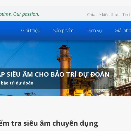
ptime. Our passion.
Chia sẻ kiến thức
Tin 
Giới thiệu
Sản phẩm
Dịch vụ
Giải ph
ÁP SIÊU ÂM CHO BẢO TRÌ DỰ ĐOÁN
 bảo trì dự đoán
kiểm tra siêu âm chuyên dụng